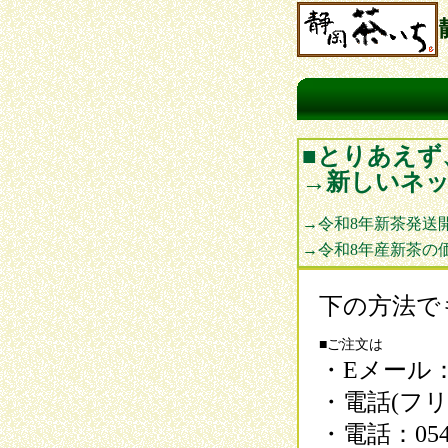
■とりあえ
→新しいネ
→令和8年新茶発送
→令和8年産新茶の
下の方法で
■ご注文は
・Eメール：inf
・電話(フリ
・電話：054