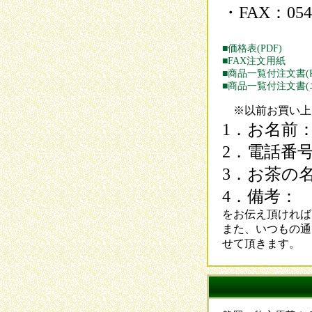
・FAX：0548
■価格表(PDF)
■FAX注文用紙
■商品一覧付注文書(P
■商品一覧付注文書(
※以前お買い上
1．お名前
2．電話番
3．お茶の
4．備考：
をお伝え頂ければ
また、いつもの通
せて頂きます。