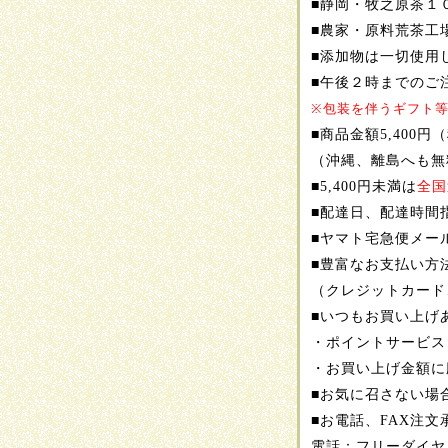
■静岡・牧之原茶１
■農家・原料荒茶工
■添加物は一切使用
■午後２時までのご
※包装を伴うギフト
■商品金額5,400
（沖縄、離島へも無
■5,400円未満は
全国
■配達日、配達時間
■ヤマト宅急便メー
■豊富なお支払い方
（クレジットカード
■いつもお買い上げ
・ポイントサービス
・お買い上げ金額に
■お気に召さない場
■お電話、FAX注文
電話：フリーダイヤル01