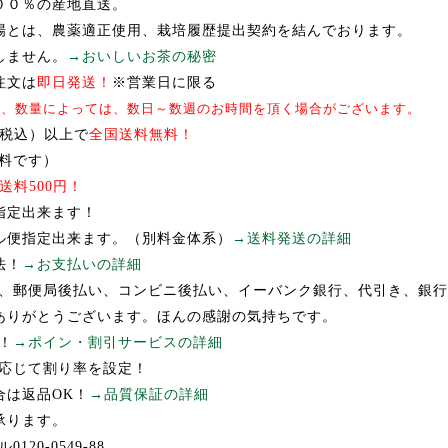
００％の産地直送。
場とは、農薬適正使用、栽培履歴提出契約を結んでおります。
しません。
→おいしいお茶の秘密
注文は
即日発送！
※営業日に限る
等、数量によっては、数日～数週のお時間を頂く場合がございます。
円（税込）以上で
全国送料無料！
料です）
送料500円！
指定出来ます！
ル便指定出来ます。（別料金体系）
→送料発送の詳細
法！
→お支払いの詳細
、郵便局後払い、コンビニ後払い、イーバンク銀行、代引き、銀行
ありがとうございます。ほんの感謝の気持ちです。
！
→ポイン・割引サービスの詳細
応じて割り率を設定！
合は返品OK！
→品質保証の詳細
承ります。
20-0549-88