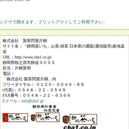
549
ィンドウで開きます、プリントアウトしてご利用下さい。
株式会社 製茶問屋片桐
サイト名：「静岡茶いち」お茶.緑茶.日本茶の通販(通信販売)産地直
送
URL：http://www.cha1.co.jp/
静岡県牧之原市静波３０３３
担当：片桐英明
電話：
「株式会社 製茶問屋片桐」内
フリーダイヤル： ０１２０－０５４９－８８
(代表)：０５４８－２２－０５４９
FAX番号：０５４８－２２－６３６６
Eメール：info@cha1.jp